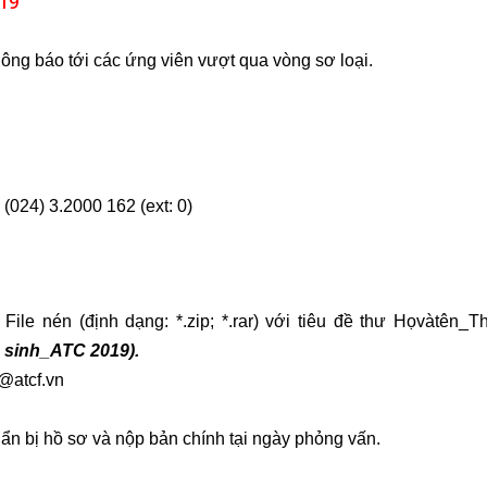
19
ông báo tới các ứng viên vượt qua vòng sơ loại.
 (024) 3.2000 162 (ext: 0)
le nén (định dạng: *.zip; *.rar) với tiêu đề thư Họvàtên_T
 sinh_ATC 2019).
@atcf.vn
n bị hồ sơ và nộp bản chính tại ngày phỏng vấn.