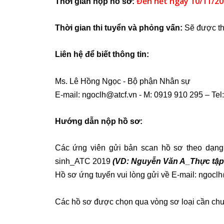
Đến hết ngày 10/11/20
Thời gian nộp hồ sơ:
Thời gian thi tuyển và phỏng vấn:
Sẽ được th
Liên hệ để biết thông tin:
Ms. Lê Hồng Ngọc - Bộ phận Nhân sự
E-mail:
ngoclh@atcf.vn
- M: 0919 910 295 – Tel:
Hướng dẫn nộp hồ sơ:
Các ứng viên gửi bản scan hồ sơ theo dạng Fi
sinh_ATC 2019
(VD: Nguyễn Văn A_Thực tập
Hồ sơ ứng tuyển vui lòng gửi về E-mail:
ngoclh
Các hồ sơ được chọn qua vòng sơ loại cần chuẩ